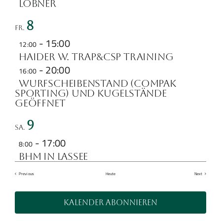
Lobner
8
Fr.
-
15:00
12:00
Haider W. Trap&CSP Training
-
20:00
16:00
Wurfscheibenstand (Compak
Sporting) und Kugelstände
geöffnet
9
Sa.
-
17:00
8:00
BHM in Lassee
Veranstaltungen
Veranstalt
Previous
Heute
Next
Kalender abonnieren