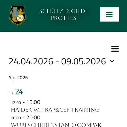
Zum
Schützengilde
Inhalt
Men
Prottes
wechseln
ein-
Anlage
und
ausk
Ve
Kalender
Ans
Summ
An
24.04.2026
 - 
09.05.2026
Na
Na
Kontakt
Select
Apr. 2026
date.
Preise
24
Fr.
-
15:00
12:00
Ergebnislisten
Haider W. Trap&CSP Training
-
20:00
16:00
Verein
Wurfscheibenstand (Compak