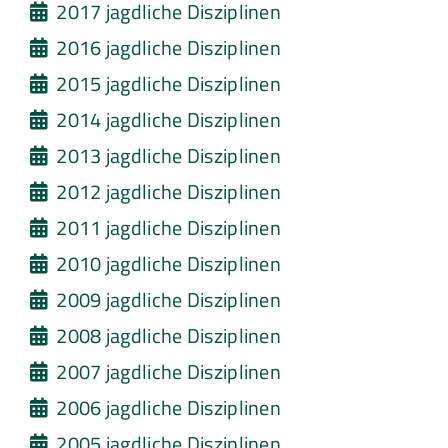
2017 jagdliche Disziplinen
2016 jagdliche Disziplinen
2015 jagdliche Disziplinen
2014 jagdliche Disziplinen
2013 jagdliche Disziplinen
2012 jagdliche Disziplinen
2011 jagdliche Disziplinen
2010 jagdliche Disziplinen
2009 jagdliche Disziplinen
2008 jagdliche Disziplinen
2007 jagdliche Disziplinen
2006 jagdliche Disziplinen
2005 jagdliche Disziplinen