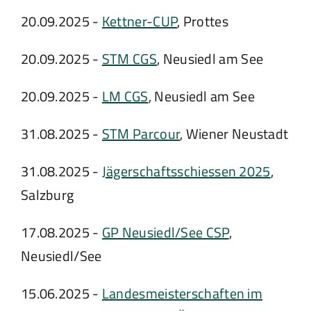
20.09.2025 -
Kettner-CUP
, Prottes
20.09.2025 -
STM CGS
, Neusiedl am See
20.09.2025 -
LM CGS
, Neusiedl am See
31.08.2025 -
STM Parcour
, Wiener Neustadt
31.08.2025 -
Jägerschaftsschiessen 2025
,
Salzburg
17.08.2025 -
GP Neusiedl/See CSP
,
Neusiedl/See
15.06.2025 -
Landesmeisterschaften im