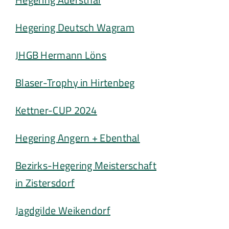
Hegering Deutsch Wagram
JHGB Hermann Löns
Blaser-Trophy in Hirtenbeg
Kettner-CUP 2024
Hegering Angern + Ebenthal
Bezirks-Hegering Meisterschaft
in Zistersdorf
Jagdgilde Weikendorf