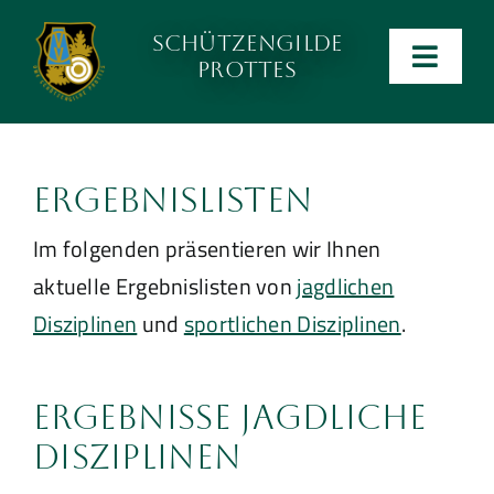
Zum
Schützengilde
Inhalt
Men
Prottes
wechseln
ein-
Anlage
und
ausk
Kalender
Ergebnislisten
Im folgenden präsentieren wir Ihnen
Kontakt
aktuelle Ergebnislisten von
jagdlichen
Disziplinen
und
sportlichen Disziplinen
.
Preise
Ergebnislisten
Ergebnisse Jagdliche
Disziplinen
Verein