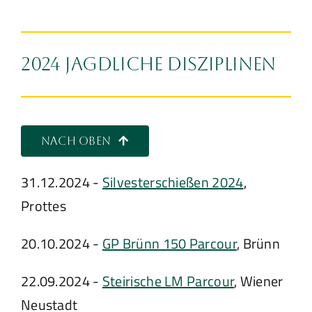
2024 jagdliche Disziplinen
nach oben
31.12.2024 -
Silvesterschießen 2024
,
Prottes
20.10.2024 -
GP Brünn 150 Parcour
, Brünn
22.09.2024 -
Steirische LM Parcour
, Wiener
Neustadt