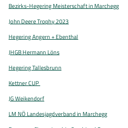
Bezirks-Hegering Meisterschaft in Marchegg
John Deere Trophy 2023
Hegering Angern + Ebenthal
JHGB Hermann Löns
Hegering Tallesbrunn
Kettner CUP
JG Weikendorf
LM NÖ Landesjagdverband in Marchegg