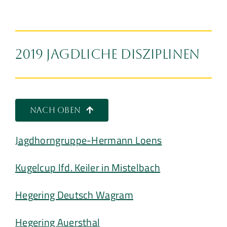
2019 jagdliche Disziplinen
nach oben
Jagdhorngruppe-Hermann Loens
Kugelcup lfd. Keiler in Mistelbach
Hegering Deutsch Wagram
Hegering Auersthal