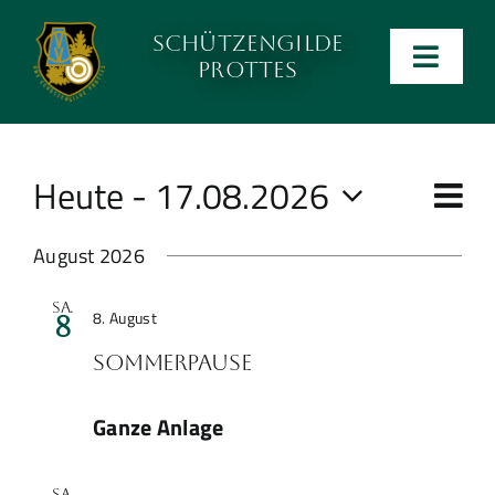
Zum
Schützengilde
Inhalt
Men
Prottes
wechseln
ein-
Anlage
und
ausk
Heute
 - 
17.08.2026
Ve
Kalender
Ans
Liste
An
Datum
Na
Na
August 2026
wählen.
Kontakt
Sommerpause
Sa.
8. August
8
Preise
Sommerpause
Ergebnislisten
Ganze Anlage
Verein
Sa.