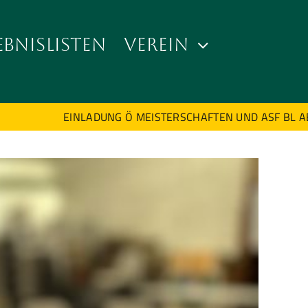
EBNISLISTEN
VEREIN
EINLADUNG Ö MEISTERSCHAFTEN UND ASF BL ABB A