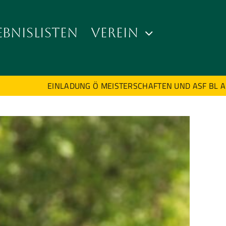
EBNISLISTEN
VEREIN
EINLADUNG Ö MEISTERSCHAFTEN UND ASF BL ABB AM 2