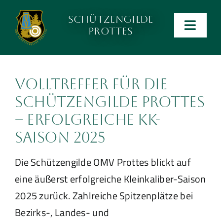
Zum
Schützengilde
Inhalt
Men
Prottes
wechseln
ein-
Anlage
und
ausk
Volltreffer für die
Kalender
Schützengilde Prottes
– Erfolgreiche KK-
Kontakt
Saison 2025
Preise
Die Schützengilde OMV Prottes blickt auf
eine äußerst erfolgreiche Kleinkaliber-Saison
Ergebnislisten
2025 zurück. Zahlreiche Spitzenplätze bei
Bezirks-, Landes- und
Verein