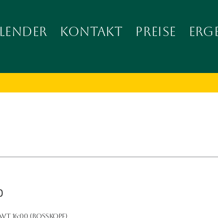
LENDER
KONTAKT
PREISE
ERG
0
T 16:00 (Rosskopf)