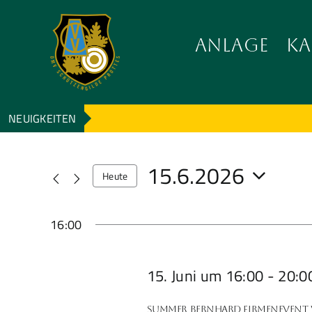
Zum
Inhalt
ANLAGE
KA
wechseln
NEUIGKEITEN
15.6.2026
Heute
Datum
wählen.
16:00
15. Juni um 16:00
-
20:0
Summer Bernhard Firmenevent W