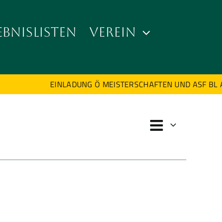
EBNISLISTEN
VEREIN
EINLADUNG Ö MEISTERSCHAFTEN UND ASF BL AB
Verans
Ansichte
Tag
Ansicht
Navigat
Naviga