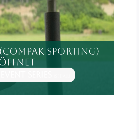
(Compak Sporting)
öffnet
Event Series
(See All)