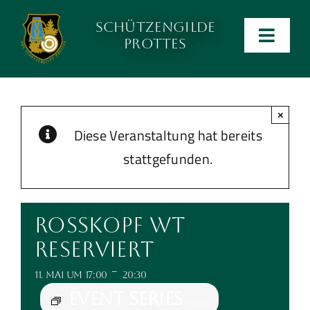
Zum
Schützengilde
Inhalt
Men
Prottes
wechseln
ein-
Anlage
und
ausk
×
Kalender
Diese Veranstaltung hat bereits
stattgefunden.
Kontakt
Preise
Rosskopf WT
reserviert
Ergebnislisten
-
11. Mai um 17:00
20:30
Event Series
Verein
(See All)