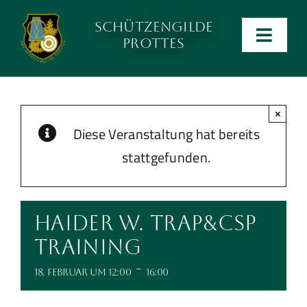
Zum
Schützengilde
Inhalt
Men
Prottes
wechseln
ein-
Anlage
und
ausk
×
Kalender
Diese Veranstaltung hat bereits
stattgefunden.
Kontakt
Preise
Haider W. Trap&CSP
Training
Ergebnislisten
-
18. Februar um 12:00
16:00
Verein