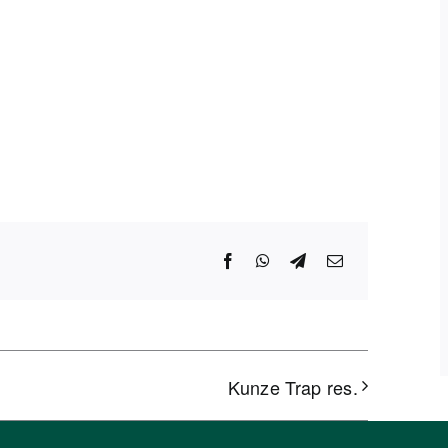
Facebook
WhatsApp
Telegram
E-
Mail
Kunze Trap res.