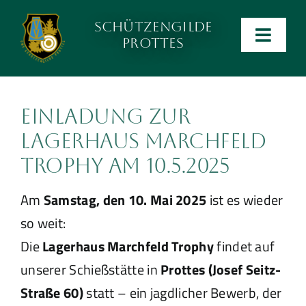
Zum
Schützengilde
Inhalt
Men
Prottes
wechseln
ein-
Anlage
und
ausk
Einladung zur
Kalender
Lagerhaus Marchfeld
Trophy am 10.5.2025
Kontakt
Am
Samstag, den 10. Mai 2025
ist es wieder
Preise
so weit:
Die
Lagerhaus Marchfeld Trophy
findet auf
Ergebnislisten
unserer Schießstätte in
Prottes (Josef Seitz-
Straße 60)
statt – ein jagdlicher Bewerb, der
Verein